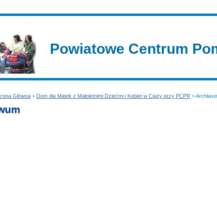
Powiatowe Centrum Pom
trona Główna
>
Dom dla Matek z Małoletnimi Dziećmi i Kobiet w Ciąży przy PCPR
> Archiwu
iwum