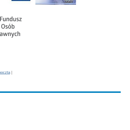
poczta
|