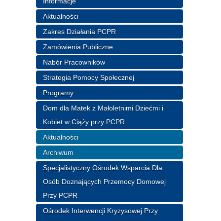
Informacje
Aktualności
Zakres Działania PCPR
Zamówienia Publiczne
Nabór Pracowników
Strategia Pomocy Społecznej
Programy
Dom dla Matek z Małoletnimi Dziećmi i
Kobiet w Ciąży przy PCPR
Aktualności
Archiwum
Specjalistyczny Ośrodek Wsparcia Dla
Osób Doznających Przemocy Domowej
Przy PCPR
Ośrodek Interwencji Kryzysowej Przy