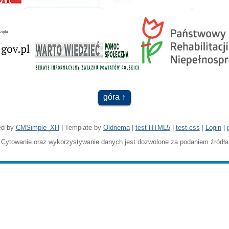
góra
ed by
CMSimple_XH
| Template by
Oldnema
|
test HTML5
|
test css
|
Login
|
Cytowanie oraz wykorzystywanie danych jest dozwolone za podaniem źródła