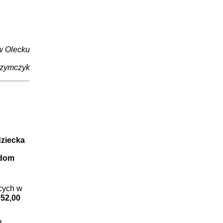
w Olecku
zymczyk
dziecka
 dom
cych w
052,00
a,