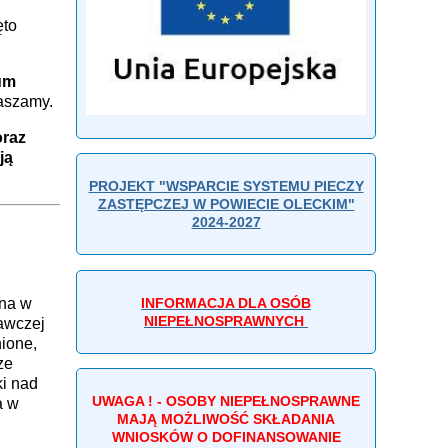
ęto
um
aszamy.
oraz
ją
PROJEKT "WSPARCIE SYSTEMU PIECZY
ZASTĘPCZEJ W POWIECIE OLECKIM"
2024-2027
INFORMACJA DLA OSÓB
ana w
NIEPEŁNOSPRAWNYCH
awczej
nione,
ze
ki nad
UWAGA ! - OSOBY NIEPEŁNOSPRAWNE
a w
MAJĄ MOŻLIWOŚĆ SKŁADANIA
WNIOSKÓW O DOFINANSOWANIE