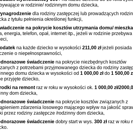
bywające w rodzinie/ rodzinnym domu dziecka,
ynagrodzenie
dla rodziny zastępczej lub prowadzących rodzi
cka z tytułu pełnienia określonej funkcji,
wiadczenie na pokrycie kosztów utrzymania domu/ mieszka
, energia, telefon, opał, internet itp., jeżeli w rodzinie przebyw
eci,
odatek
na każde dziecko w wysokości
211,00 zł
jeżeli posiada
czenie o niepełnosprawności,
ednorazowe świadczenie
na pokrycie niezbędnych kosztów
zanych z potrzebami przyjmowanego dziecka do rodziny zastęp
innego domu dziecka w wysokości od
1 000,00 zł
do
1 500,00 z
e przyjęte dziecko,
rodki na remont
raz w roku w wysokości ok.
1 000,00 zł/2000,0
inny dom dziecka,
ednorazowe świadczenie
na pokrycie kosztów związanych z
ąpieniem zdarzenia losowego mającego wpływ na jakość spr
ki przez rodziny zastępcze /rodzinny dom dziecka,
ednorazowe świadczenie
dobry start w wys.
300 zł
raz w roku 
cko.