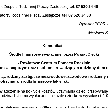
ik Zespołu Rodzinnej Pieczy Zastępczej
tel. 87 520 34 40
atorzy Rodzinnej Pieczy Zastępczej
tel. 87 520 34 38
Dyrektor PCPR 
Wiesława S
Komunikat !
Środki finansowe wypłacane przez Powiat Olecki
- Powiatowe Centrum Pomocy Rodzinie
om zastępczym oraz osobom prowadzącym rodzinny dom 
iąc
rodziny zastępcze niezawodowe, zawodowe i rodzinny
 otrzymują środki finansowe takie jak:
wiadczenie
na pokrycie kosztów utrzymania dzieci przebywają
rodzinach /domu wypłacane na każde dziecko w wysokości
1 
odatek wychowawczy 500+
na każde dziecko do 18 roku życi