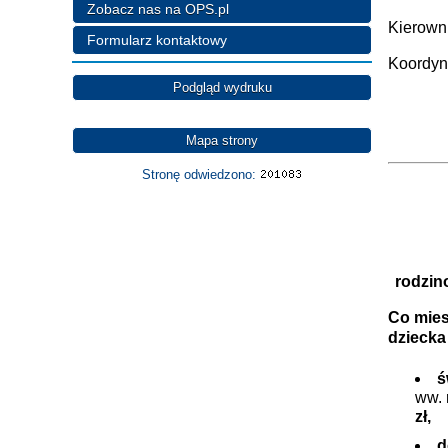
Zobacz nas na OPS.pl
Kierown
Formularz kontaktowy
Koordyn
Podgląd wydruku
Mapa strony
Stronę odwiedzono:
rodzin
Co mies
dziecka
ś
ww. 
zł,
d