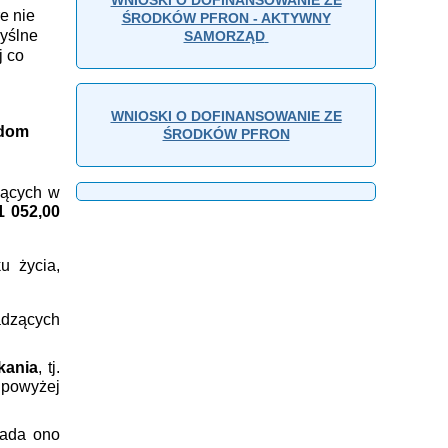
e nie
ŚRODKÓW PFRON - AKTYWNY
yślne
SAMORZĄD
j co
WNIOSKI O DOFINANSOWANIE ZE
 dom
ŚRODKÓW PFRON
jących w
1 052,00
u życia,
adzących
kania
, tj.
a powyżej
iada ono