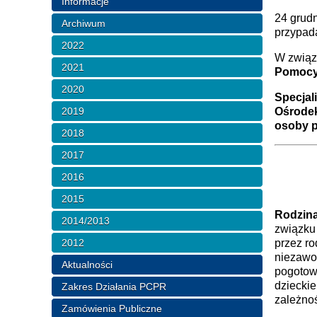
Informacje
24 grudn
Archiwum
przypada
2022
W związ
2021
Pomocy 
2020
Specjal
2019
Ośrodek
osoby p
2018
2017
2016
2015
Rodzina
2014/2013
związku
2012
przez r
niezawo
Aktualności
pogotowi
dzieckie
Zakres Działania PCPR
zależnoś
Zamówienia Publiczne