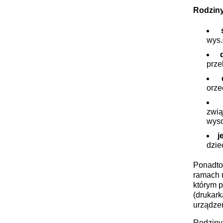
Rodziny
wys.
prze
orze
zwią
wys
j
dzie
Ponadto
ramach 
którym p
(drukark
urządzen
Rodziny