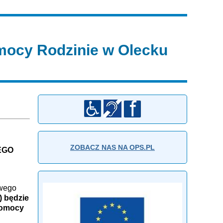
ocy Rodzinie w Olecku
ZOBACZ NAS NA OPS.PL
EGO
owego
a) będzie
Pomocy