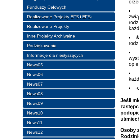
orze
Funduszy Celowych
zwią
Realizowane Projekty EFS i EFS+
rod
Realizowane Projekty
każd
Inne Projekty Archiwalne
ś
rodz
Podziękowania
Informacje dla niesłyszących
wyst
opie
News05
News06
każd
News07
˗
News08
Jeśli m
News09
zastępc
podopie
News10
uśmiech
News11
Osoby z
News12
Rodzini