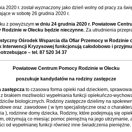
ia 2020 r. został wyznaczony jako dzień wolny od pracy za świ
jące w sobotę 26 grudnia 2020 r.
ku z powyższym
w dniu 24 grudnia 2020 r. Powiatowe Centr
Rodzinie w Olecku będzie nieczynne.
Za utrudnienia przepr
istyczny Ośrodek Wsparcia dla Ofiar Przemocy w Rodzinie 
 Interwencji Kryzysowej funkcjonują całodobowo i przyjmu
otrzebujące – tel. 87 520 34 37
Powiatowe Centrum Pomocy Rodzinie w Olecku
poszukuje kandydatów
na rodziny zastępcze
 zastępcza
to czasowa forma opieki nad dzieckiem, sprawow
 z brakiem możliwości wypełniania funkcji opiekuńczo-wychow
odziców biologicznych. Rodziny zastępcze dzielimy na spokrew
dowe oraz zawodowe ( w tym specjalistyczne oraz o charakter
a ), rodzinne domy dziecka. Rodziny, które podejmują się opie
m, otrzymują co miesiąc pomoc pieniężną na jego utrzymanie, 
ci od wypełnianej funkcji również inne świadczenia pieniężne.