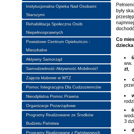
Pełnieni
Instytucjonalna Opieka Nad Osobami
były sk
Starszymi
przestę
najmniej
Rehabilitacja Społeczna Osób
dochodó
Niepełnosprawnych
Co mies
Powiatowe Centrum Opiekuńczo -
dziecka
Mieszkalne
ś
Aktywny Samorząd
ww. 
Samodzielność-Aktywność-Mobilność!
zł,
Zajęcia klubowe w WTZ
prze
Pomoc Integracyjna Dla Cudzoziemców
Nieodpłatna Pomoc Prawna
rodz
Organizacje Pozarządowe
ś
Programy Realizowane ze Środków
woda
3 dzi
Budżetu Państwa
Programy Realizowane z Państwowych