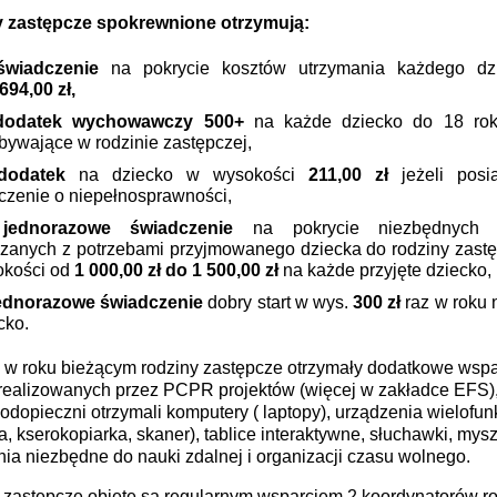
 zastępcze spokrewnione otrzymują:
świadczenie
na pokrycie kosztów utrzymania każdego d
694,00 zł,
dodatek wychowawczy
500+
na każde dziecko do 18 rok
bywające w rodzinie zastępczej,
dodatek
na dziecko w wysokości
211,00 zł
jeżeli posi
czenie o niepełnosprawności,
jednorazowe świadczenie
na pokrycie niezbędnych 
zanych z potrzebami przyjmowanego dziecka do rodziny zast
okości od
1 000,00 zł do 1 500,00 zł
na każde przyjęte dziecko,
ednorazowe świadczenie
dobry start w wys.
300 zł
raz w roku 
cko.
 w roku bieżącym rodziny zastępcze otrzymały dodatkowe wspa
realizowanych przez PCPR projektów (więcej w zakładce EFS),
odopieczni otrzymali komputery ( laptopy), urządzenia wielofun
a, kserokopiarka, skaner), tablice interaktywne, słuchawki, mysz
ia niezbędne do nauki zdalnej i organizacji czasu wolnego.
 zastępcze objęte są regularnym wsparciem 2 koordynatorów ro