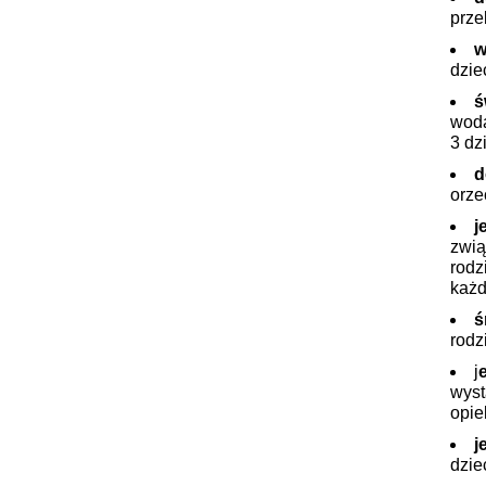
prze
w
dzie
ś
woda
3 dzi
d
orze
j
zwią
rodz
każd
ś
rodz
j
wyst
opie
j
dzie