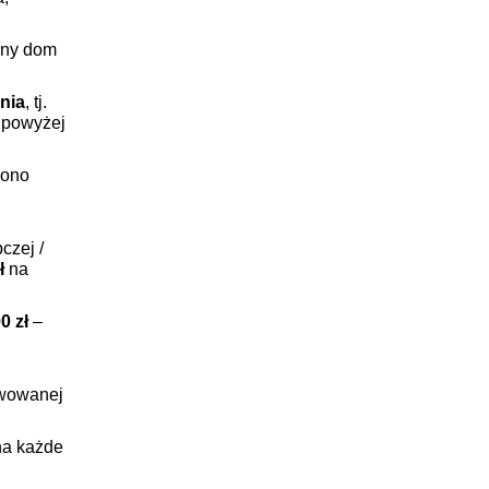
nny dom
nia
, tj.
a powyżej
 ono
czej /
ł
na
0 zł
–
awowanej
na każde