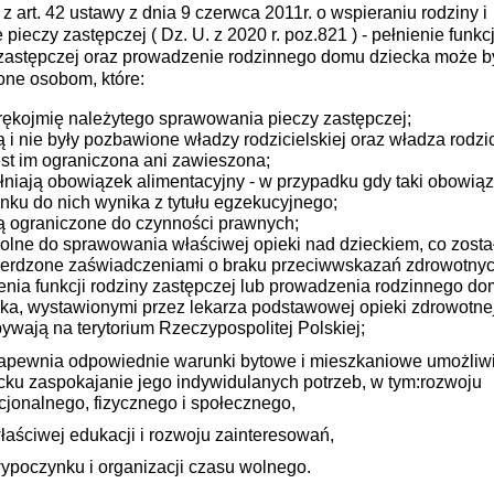
z art. 42 ustawy z dnia 9 czerwca 2011r. o wspieraniu rodziny i
 pieczy zastępczej ( Dz. U. z 2020 r. poz.821 ) - pełnienie funkcj
 zastępczej oraz prowadzenie rodzinnego domu dziecka może b
one osobom, które:
rękojmię należytego sprawowania pieczy zastępczej;
ą i nie były pozbawione władzy rodzicielskiej oraz władza rodzi
est im ograniczona ani zawieszona;
niają obowiązek alimentacyjny - w przypadku gdy taki obowią
nku do nich wynika z tytułu egzekucyjnego;
ą ograniczone do czynności prawnych;
olne do sprawowania właściwej opieki nad dzieckiem, co zosta
ierdzone zaświadczeniami o braku przeciwwskazań zdrowotny
enia funkcji rodziny zastępczej lub prowadzenia rodzinnego d
ka, wystawionymi przez lekarza podstawowej opieki zdrowotnej
ywają na terytorium Rzeczypospolitej Polskiej;
apewnia odpowiednie warunki bytowe i mieszkaniowe umożliw
cku zaspokajanie jego indywidulanych potrzeb, w tym:rozwoju
jonalnego, fizycznego i społecznego,
łaściwej edukacji i rozwoju zainteresowań,
ypoczynku i organizacji czasu wolnego.