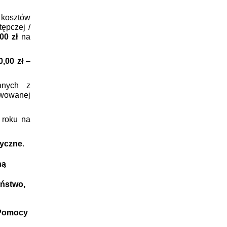
kosztów
ępczej /
00 zł
na
0,00 zł
–
anych z
awowanej
 roku na
tyczne
.
ną
eństwo,
 Pomocy