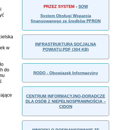
PRZEZ SYSTEM
-
SOW
i
yć
System Obsługi Wsparcia
finansowanego ze środków PFRON
cielska
INFRASTRUKTURA SOCJALNA
zek w
POWIATU.PDF (304 KB)
ło
ch do
RODO - Obowiązek Informacyjny
omu
;
iające
CENTRUM INFORMACYJNO-DORADCZE
DLA OSÓB Z NIEPEŁNOSPRAWNOŚCIĄ –
CIDON
WNIOSKI O DOFINANSOWANIE ZE