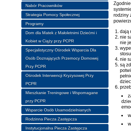
Zgodnie 
Nabór Pracowników
systemie
Strategia Pomocy Społecznej
rodziny
powierz
Programy
dają 
Dom dla Matek z Małoletnimi Dziećmi i
nie s
Kobiet w Ciąży przy PCPR
nie j
wypeł
Specjalistyczny Ośrodek Wsparcia Dla
stosu
Osób Doznających Przemocy Domowej
nie s
są zd
Przy PCPR
potw
Ośrodek Interwencji Kryzysowej Przy
pełni
dziec
PCPR
przeb
Mieszkanie Treningowe i Wspomagane
z
przy PCPR
dzie
emoc
Wsparcie Osób Usamodzielnianych
w
Rodzinna Piecza Zastępcza
w
Instytucjonalna Piecza Zastępcza