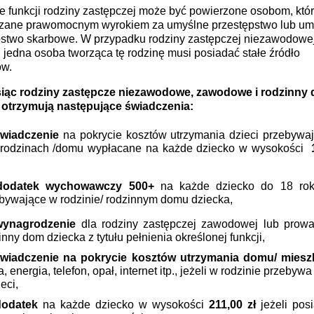
e funkcji rodziny zastępczej może być powierzone osobom, któr
azane prawomocnym wyrokiem za umyślne przestępstwo lub um
pstwo skarbowe. W przypadku rodziny zastępczej niezawodowe
 jedna osoba tworząca tę rodzinę musi posiadać stałe źródło
w.
iąc
rodziny zastępcze niezawodowe, zawodowe i rodzinny
 otrzymują następujące świadczenia:
wiadczenie
na pokrycie kosztów utrzymania dzieci przebywa
rodzinach /domu wypłacane na każde dziecko w wysokości
dodatek wychowawczy 500+
na każde dziecko do 18 rok
bywające w rodzinie/ rodzinnym domu dziecka,
wynagrodzenie
dla rodziny zastępczej zawodowej lub prow
inny dom dziecka z tytułu pełnienia określonej funkcji,
wiadczenie na pokrycie kosztów utrzymania domu/ miesz
, energia, telefon, opał, internet itp., jeżeli w rodzinie przebyw
eci,
dodatek
na każde dziecko w wysokości
211,00 zł
jeżeli pos