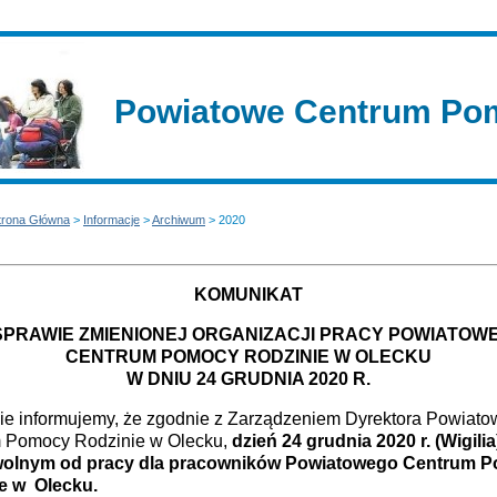
Powiatowe Centrum Pom
trona Główna
>
Informacje
>
Archiwum
> 2020
KOMUNIKAT
SPRAWIE ZMIENIONEJ ORGANIZACJI PRACY POWIATOW
CENTRUM POMOCY RODZINIE W OLECKU
W DNIU 24 GRUDNIA 2020 R.
ie informujemy, że zgodnie z Zarządzeniem Dyrektora Powiat
 Pomocy Rodzinie w Olecku,
dzień 24 grudnia 2020 r. (Wigili
wolnym od pracy dla pracowników Powiatowego Centrum 
e w Olecku.