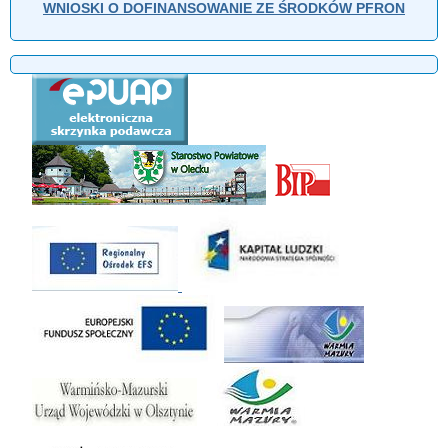
WNIOSKI O DOFINANSOWANIE ZE ŚRODKÓW PFRON