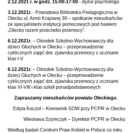
2.12.2021 r. w godz. 15:00-17:00
- dyżur psychologa
3.12.2021r.
- Powiatowa Biblioteka Pedagogiczna w
Olecku ul. Armii Krajowej 30 – spotkanie mieszkańców
ze specjalistami instytucji pomocowych pod hasłem:
„Olecko razem przeciwko przemocy”.
6.12.2021r.
– Ośrodek Szkolno-Wychowawczy dla
dzieci Głuchych w Olecku – przeprowadzenie
cyklicznych zajęć dot. zjawiska przemocy z uczniami
klas I-V
6.12.2021r.
– Ośrodek Szkolno-Wychowawczy dla
dzieci Głuchych w Olecku – przeprowadzenie
cyklicznych zajęć dot. zjawiska przemocy z uczniami
klas VI-VIII i klas szkół ponadpodstawowych
Zapraszamy mieszkańców powiatu Oleckiego.
Edyta Koczot – Kierownik SOW przy PCPR w Olecku
Wiesława Szymczyk – Dyrektor PCPR w Olecku
Według badań Centrum Praw Kobiet w Polsce co roku