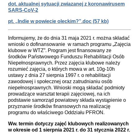
dot. aktualnej sytuacji związanej z koronawirusem
SARS-CoV-2
pt. „Indie w powiecie oleckim?”.doc (57 kb)
Informujemy, że do dnia 31 maja 2021 r. można składać
wnioski o dofinansowanie w ramach programu „Zajęcia
klubowe w WTZ”. Program jest finansowany ze
środków Państwowego Funduszu Rehabilitacji Osób
Niepełnosprawnych. Przez zajęcia klubowe należy
rozumieć zajęcia, o których mowa w art. 10g-10h
ustawy z dnia 27 sierpnia 1997 r. o rehabilitacji
zawodowej i społecznej oraz zatrudnianiu osób
niepełnosprawnych. Wnioski mogą składać podmioty
prowadzące warsztat terapii zajęciowej, na ich
podstawie samorząd powiatowy składa wystąpienie o
przyznanie środków finansowych na realizację
programu do właściwego Oddziału PFRON.
Ww. termin dotyczy zajęć klubowych realizowanych
w okresie od 1 sierpnia
2021 r. do 31 stycznia 2022 r.