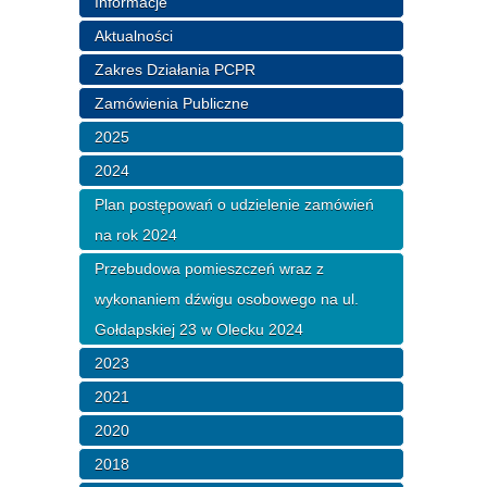
Informacje
Aktualności
Zakres Działania PCPR
Zamówienia Publiczne
2025
2024
Plan postępowań o udzielenie zamówień
na rok 2024
Przebudowa pomieszczeń wraz z
wykonaniem dźwigu osobowego na ul.
Gołdapskiej 23 w Olecku 2024
2023
2021
2020
2018