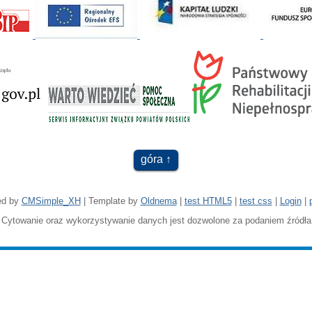
góra
ed by
CMSimple_XH
| Template by
Oldnema
|
test HTML5
|
test css
|
Login
|
Cytowanie oraz wykorzystywanie danych jest dozwolone za podaniem źródła