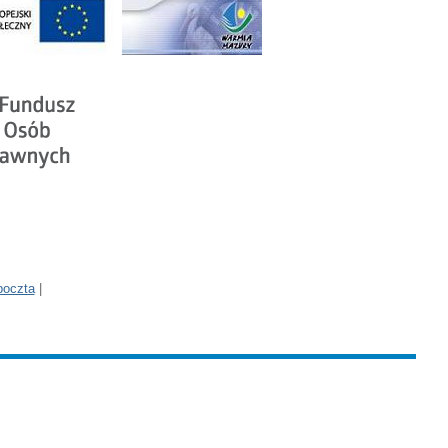
poczta
|