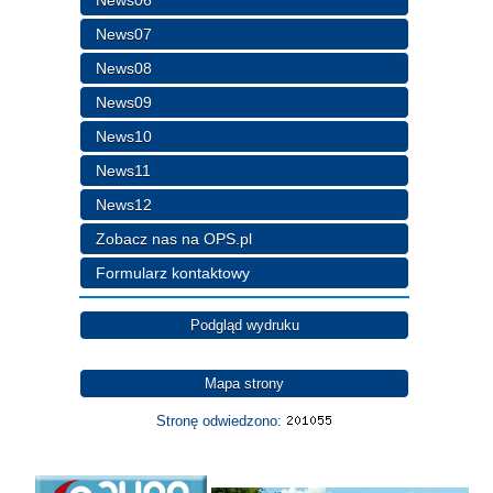
News07
News08
News09
News10
News11
News12
Zobacz nas na OPS.pl
Formularz kontaktowy
Podgląd wydruku
Mapa strony
Stronę odwiedzono: