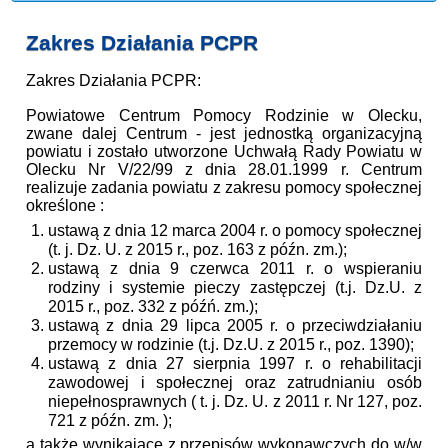
Zakres Działania PCPR
Zakres Działania PCPR:
Powiatowe Centrum Pomocy Rodzinie w Olecku,
zwane dalej Centrum - jest jednostką organizacyjną
powiatu i zostało utworzone Uchwałą Rady Powiatu w
Olecku Nr V/22/99 z dnia 28.01.1999 r. Centrum
realizuje zadania powiatu z zakresu pomocy społecznej
określone :
ustawą z dnia 12 marca 2004 r. o pomocy społecznej
(t. j. Dz. U. z 2015 r., poz. 163 z późn. zm.);
ustawą z dnia 9 czerwca 2011 r. o wspieraniu
rodziny i systemie pieczy zastępczej (t.j. Dz.U. z
2015 r., poz. 332 z późń. zm.);
ustawą z dnia 29 lipca 2005 r. o przeciwdziałaniu
przemocy w rodzinie (t.j. Dz.U. z 2015 r., poz. 1390);
ustawą z dnia 27 sierpnia 1997 r. o rehabilitacji
zawodowej i społecznej oraz zatrudnianiu osób
niepełnosprawnych ( t. j. Dz. U. z 2011 r. Nr 127, poz.
721 z późn. zm. );
a także wynikające z przepisów wykonawczych do w/w