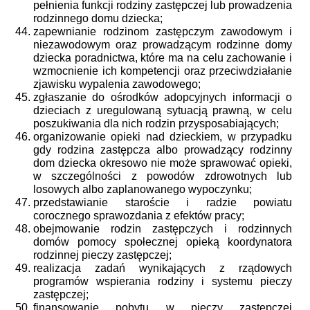
pełnienia funkcji rodziny zastępczej lub prowadzenia
rodzinnego domu dziecka;
zapewnianie rodzinom zastępczym zawodowym i
niezawodowym oraz prowadzącym rodzinne domy
dziecka poradnictwa, które ma na celu zachowanie i
wzmocnienie ich kompetencji oraz przeciwdziałanie
zjawisku wypalenia zawodowego;
zgłaszanie do ośrodków adopcyjnych informacji o
dzieciach z uregulowaną sytuacją prawną, w celu
poszukiwania dla nich rodzin przysposabiających;
organizowanie opieki nad dzieckiem, w przypadku
gdy rodzina zastępcza albo prowadzący rodzinny
dom dziecka okresowo nie może sprawować opieki,
w szczególności z powodów zdrowotnych lub
losowych albo zaplanowanego wypoczynku;
przedstawianie staroście i radzie powiatu
corocznego sprawozdania z efektów pracy;
obejmowanie rodzin zastępczych i rodzinnych
domów pomocy społecznej opieką koordynatora
rodzinnej pieczy zastępczej;
realizacja zadań wynikających z rządowych
programów wspierania rodziny i systemu pieczy
zastępczej;
finansowanie pobytu w pieczy zastępczej