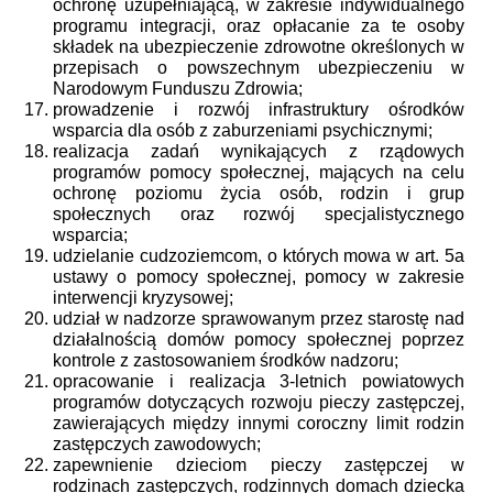
ochronę uzupełniającą, w zakresie indywidualnego
programu integracji, oraz opłacanie za te osoby
składek na ubezpieczenie zdrowotne określonych w
przepisach o powszechnym ubezpieczeniu w
Narodowym Funduszu Zdrowia;
prowadzenie i rozwój infrastruktury ośrodków
wsparcia dla osób z zaburzeniami psychicznymi;
realizacja zadań wynikających z rządowych
programów pomocy społecznej, mających na celu
ochronę poziomu życia osób, rodzin i grup
społecznych oraz rozwój specjalistycznego
wsparcia;
udzielanie cudzoziemcom, o których mowa w art. 5a
ustawy o pomocy społecznej, pomocy w zakresie
interwencji kryzysowej;
udział w nadzorze sprawowanym przez starostę nad
działalnością domów pomocy społecznej poprzez
kontrole z zastosowaniem środków nadzoru;
opracowanie i realizacja 3-letnich powiatowych
programów dotyczących rozwoju pieczy zastępczej,
zawierających między innymi coroczny limit rodzin
zastępczych zawodowych;
zapewnienie dzieciom pieczy zastępczej w
rodzinach zastępczych, rodzinnych domach dziecka