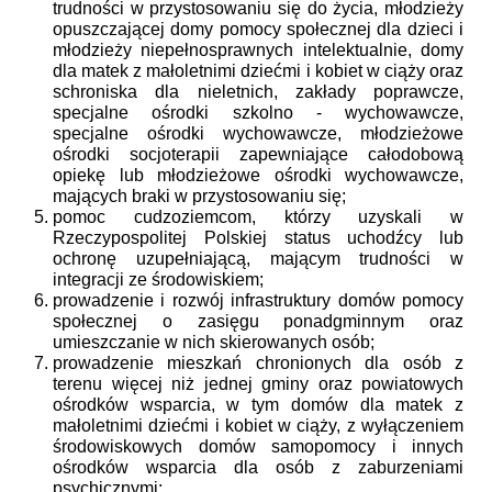
trudności w przystosowaniu się do życia, młodzieży
opuszczającej domy pomocy społecznej dla dzieci i
młodzieży niepełnosprawnych intelektualnie, domy
dla matek z małoletnimi dziećmi i kobiet w ciąży oraz
schroniska dla nieletnich, zakłady poprawcze,
specjalne ośrodki szkolno - wychowawcze,
specjalne ośrodki wychowawcze, młodzieżowe
ośrodki socjoterapii zapewniające całodobową
opiekę lub młodzieżowe ośrodki wychowawcze,
mających braki w przystosowaniu się;
pomoc cudzoziemcom, którzy uzyskali w
Rzeczypospolitej Polskiej status uchodźcy lub
ochronę uzupełniającą, mającym trudności w
integracji ze środowiskiem;
prowadzenie i rozwój infrastruktury domów pomocy
społecznej o zasięgu ponadgminnym oraz
umieszczanie w nich skierowanych osób;
prowadzenie mieszkań chronionych dla osób z
terenu więcej niż jednej gminy oraz powiatowych
ośrodków wsparcia, w tym domów dla matek z
małoletnimi dziećmi i kobiet w ciąży, z wyłączeniem
środowiskowych domów samopomocy i innych
ośrodków wsparcia dla osób z zaburzeniami
psychicznymi;