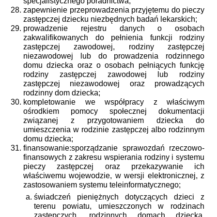
specjalistycznego poradnictwa;
zapewnienie przeprowadzenia przyjętemu do pieczy
zastępczej dziecku niezbędnych badań lekarskich;
prowadzenie rejestru danych o osobach
zakwalifikowanych do pełnienia funkcji rodziny
zastępczej zawodowej, rodziny zastępczej
niezawodowej lub do prowadzenia rodzinnego
domu dziecka oraz o osobach pełniących funkcję
rodziny zastępczej zawodowej lub rodziny
zastępczej niezawodowej oraz prowadzących
rodzinny dom dziecka;
kompletowanie we współpracy z właściwym
ośrodkiem pomocy społecznej dokumentacji
związanej z przygotowaniem dziecka do
umieszczenia w rodzinie zastępczej albo rodzinnym
domu dziecka;
finansowanie:sporządzanie sprawozdań rzeczowo-
finansowych z zakresu wspierania rodziny i systemu
pieczy zastępczej oraz przekazywanie ich
właściwemu wojewodzie, w wersji elektronicznej, z
zastosowaniem systemu teleinformatycznego;
świadczeń pieniężnych dotyczących dzieci z
terenu powiatu, umieszczonych w rodzinach
zastępczych, rodzinnych domach dziecka,