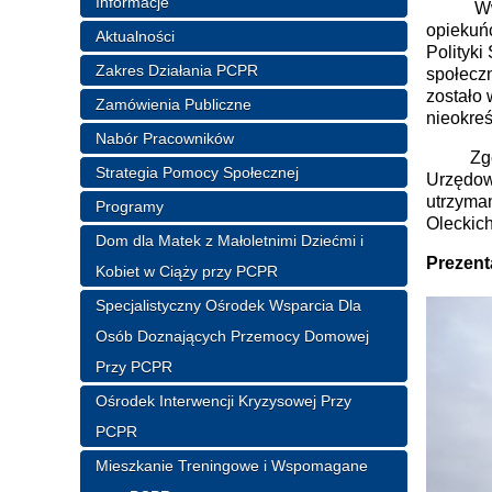
Informacje
Ww. Dom
opiekuń
Aktualności
Polityki
Zakres Działania PCPR
społecz
zostało
Zamówienia Publiczne
nieokre
Nabór Pracowników
Zgodnie
Strategia Pomocy Społecznej
Urzędow
utrzyma
Programy
Oleckic
Dom dla Matek z Małoletnimi Dziećmi i
Prezent
Kobiet w Ciąży przy PCPR
Specjalistyczny Ośrodek Wsparcia Dla
Osób Doznających Przemocy Domowej
Przy PCPR
Ośrodek Interwencji Kryzysowej Przy
PCPR
Mieszkanie Treningowe i Wspomagane