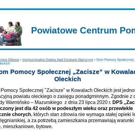
Powiatowe Centrum Pom
trona Główna
>
Instytucjonalna Opieka Nad Osobami Starszymi
> Dom Pomocy Społecznej „
leckich
om Pomocy Społecznej
„Zacisze” w Kowala
Oleckich
ocy Społecznej "Zacisze" w Kowalach Oleckich jest jedno
acyjną powiatu oleckiego o zasięgu ponadgminnym. Zgodnie z 
y Warmińsko – Mazurskiego z dnia 23 lipca 2020 r.
DPS „Zac
czony jest dla 42 osób w podeszłym wieku oraz przewlekle
cznie chorych
, których stan zdrowia nie wymaga stałej opieki l
lęgniarskiej, a za potrzebą zamieszkania przemawiają warunki
e, mieszkaniowe, bytowe.