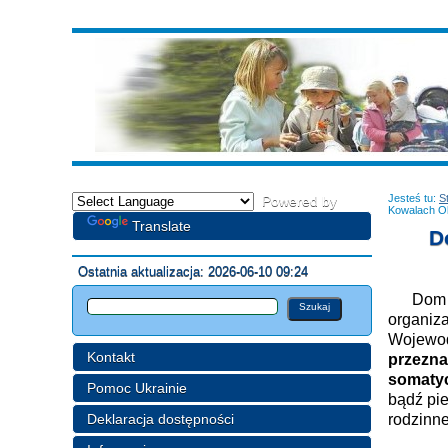
Jesteś tu:
S
Powered by
Kowalach O
Translate
D
Ostatnia aktualizacja: 2026-06-10 09:24
Dom Pom
organiz
Wojewod
Kontakt
przezna
somaty
Pomoc Ukrainie
bądź pie
Deklaracja dostępności
rodzinn