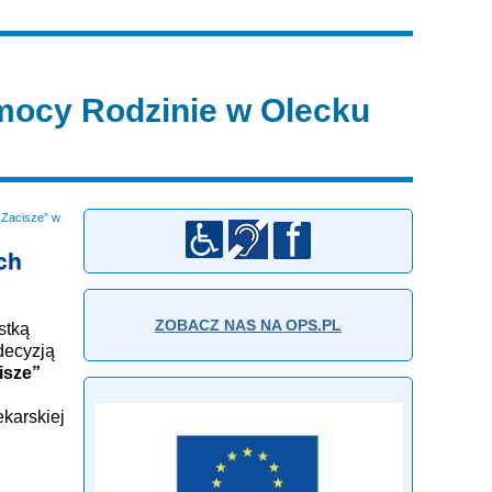
ocy Rodzinie w Olecku
Zacisze” w
ch
ZOBACZ NAS NA OPS.PL
stką
decyzją
isze”
ekarskiej