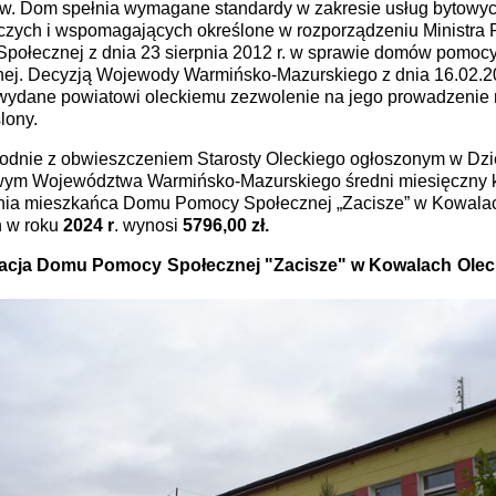
 spełnia wymagane standardy w zakresie usług bytowyc
czych i wspomagających określone w rozporządzeniu Ministra P
 Społecznej z dnia 23 sierpnia 2012 r. w sprawie domów pomoc
nej. Decyzją Wojewody Warmińsko-Mazurskiego z dnia 16.02.20
 wydane powiatowi oleckiemu zezwolenie na jego prowadzenie 
ślony.
 z obwieszczeniem Starosty Oleckiego ogłoszonym w Dzi
ym Województwa Warmińsko-Mazurskiego średni miesięczny 
nia mieszkańca Domu Pomocy Społecznej „Zacisze” w Kowala
h w roku
2024 r
. wynosi
5796,00
zł.
acja Domu Pomocy Społecznej "Zacisze" w Kowalach Olec