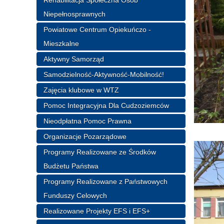
Niepełnosprawnych
Powiatowe Centrum Opiekuńczo -
Mieszkalne
Aktywny Samorząd
Samodzielność-Aktywność-Mobilność!
Zajęcia klubowe w WTZ
Pomoc Integracyjna Dla Cudzoziemców
Nieodpłatna Pomoc Prawna
Organizacje Pozarządowe
Programy Realizowane ze Środków
Budżetu Państwa
Programy Realizowane z Państwowych
Funduszy Celowych
Realizowane Projekty EFS i EFS+