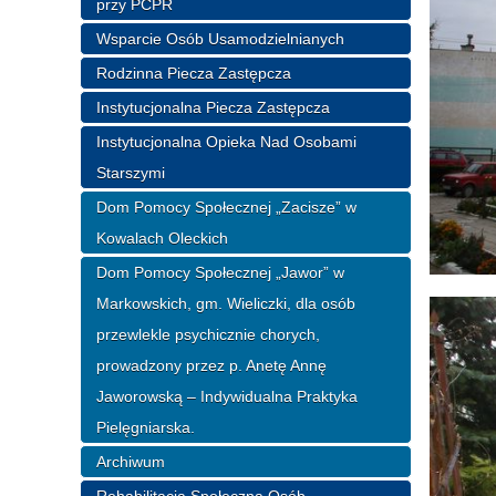
przy PCPR
Wsparcie Osób Usamodzielnianych
Rodzinna Piecza Zastępcza
Instytucjonalna Piecza Zastępcza
Instytucjonalna Opieka Nad Osobami
Starszymi
Dom Pomocy Społecznej „Zacisze” w
Kowalach Oleckich
Dom Pomocy Społecznej „Jawor” w
Markowskich, gm. Wieliczki, dla osób
przewlekle psychicznie chorych,
prowadzony przez p. Anetę Annę
Jaworowską – Indywidualna Praktyka
Pielęgniarska.
Archiwum
Rehabilitacja Społeczna Osób