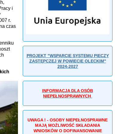
h,
racy i
y
07 r.
na czas
enniku
koszt
ch
PROJEKT "WSPARCIE SYSTEMU PIECZY
ZASTĘPCZEJ W POWIECIE OLECKIM"
2024-2027
kich
INFORMACJA DLA OSÓB
NIEPEŁNOSPRAWNYCH
UWAGA ! - OSOBY NIEPEŁNOSPRAWNE
MAJĄ MOŻLIWOŚĆ SKŁADANIA
WNIOSKÓW O DOFINANSOWANIE