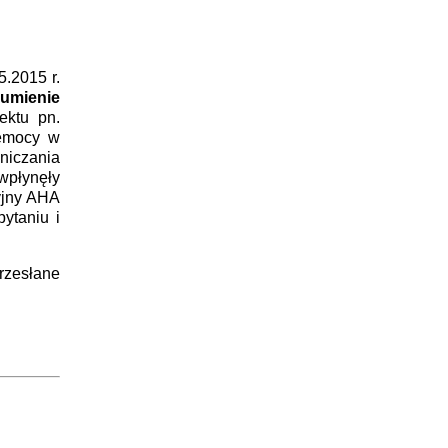
.2015 r.
umienie
ektu pn.
zemocy w
niczania
wpłynęły
yjny AHA
ytaniu i
zesłane