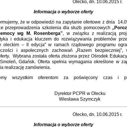
cko, dn. 10.06.2015 r.
Informacja o wyborze oferty
jemy, że w odpowiedzi na zapytanie ofertowe z dnia 14.05
ce przeprowadzenia szkolenia dla służb pomocowych
„Poroz
zemocy wg M. Rosenberga”
, w związku z realizacją proj
aktyka i edukacja kluczem do rozwiązywania problemów pr
e oleckim – II edycja” w ramach rządowego programu ogra
pczości i aspołecznych zachowań „Razem bezpieczniej”, 
oferty. Wybrana została oferta złożona przez Ośrodek Edukac
 Smoleń, Gdańsk. Oferta spełnia wymagania określone w zap
a realizację zamówienia.
jemy wszystkim oferentom za poświęcony czas i pr
ferty.
ektor PCPR w Olecku
esława Szymczyk
cko, dn. 10.06.2015 r.
Informacja o wyborze oferty