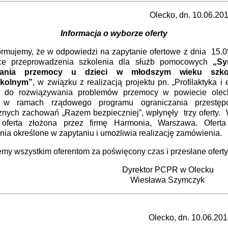
lecko, dn. 10.06.2015 
Informacja o wyborze oferty
jemy, że w odpowiedzi na zapytanie ofertowe z dnia 15.05
ce przeprowadzenia szkolenia dla służb pomocowych
„Sy
wania przemocy u dzieci w młodszym wieku szko
zkolnym”
, w związku z realizacją projektu pn. „Profilaktyka i
 do rozwiązywania problemów przemocy w powiecie olec
” w ramach rządowego programu ograniczania przestępc
znych zachowań „Razem bezpieczniej”, wpłynęły trzy oferty.
 oferta złożona przez firmę Harmonia, Warszawa. Oferta
ia określone w zapytaniu i umożliwia realizację zamówienia.
my wszystkim oferentom za poświęcony czas i przesłane oferty
rektor PCPR w Olecku
esława Szymczyk
lecko, dn. 10.06.2015 