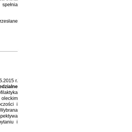
 spełnia
zesłane
.2015 r.
dzialne
filaktyka
 oleckim
czości i
 Wybrana
spektywa
ytaniu i