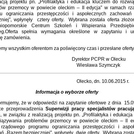
zacją projektu pn. „Profilaktyka i edukacja kluczem do rozwi
ów przemocy w powiecie oleckim – II edycja” w ramach r
u ograniczania przestępczości i aspołecznych zachowa
zniej”, wpłynęły cztery oferty. Wybrana została oferta złożo
iopomorskie Centrum Szkoleń i Wspierania Przedsiębio
eg.Oferta spełnia wymagania określone w zapytaniu i u
ję zamówienia.
my wszystkim oferentom za poświęcony czas i przesłane oferty
rektor PCPR w Olecku
esława Szymczyk
cko, dn. 10.06.2015 r.
Informacja o wyborze oferty
jemy, że w odpowiedzi na zapytanie ofertowe z dnia 15.05
ce przeprowadzenia
Superwizji pracy specjalistów pracu
e
, w związku z realizacją projektu pn. „Profilaktyka i edukacj
iązywania problemów przemocy w powiecie oleckim – II e
rządowego programu ograniczania przestępczości i aspo
ń „Razem bezpieczniej”, wpłynęły dwie oferty. Wybrana został