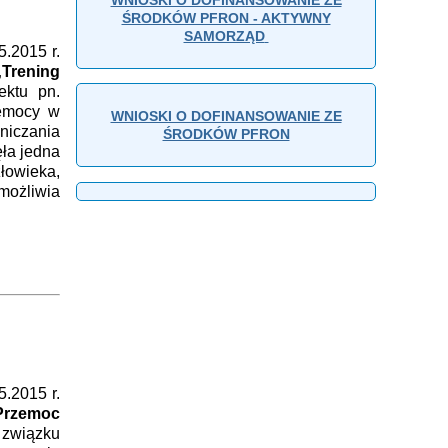
ŚRODKÓW PFRON - AKTYWNY
SAMORZĄD
.2015 r.
„Trening
ektu pn.
zemocy w
WNIOSKI O DOFINANSOWANIE ZE
niczania
ŚRODKÓW PFRON
ła jedna
owieka,
możliwia
.2015 r.
Przemoc
 związku