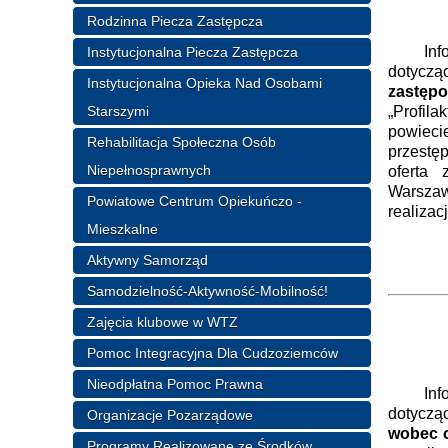
Rodzinna Piecza Zastępcza
Informu
Instytucjonalna Piecza Zastępcza
dotycz
Instytucjonalna Opieka Nad Osobami
zastępo
Starszymi
„Profil
powieci
Rehabilitacja Społeczna Osób
przestę
Niepełnosprawnych
oferta
Warszaw
Powiatowe Centrum Opiekuńczo -
realizac
Mieszkalne
Dy
Aktywny Samorząd
Wi
Samodzielność-Aktywność-Mobilność!
Ole
Zajęcia klubowe w WTZ
Pomoc Integracyjna Dla Cudzoziemców
Nieodpłatna Pomoc Prawna
Informu
dotycz
Organizacje Pozarządowe
wobec 
Programy Realizowane ze Środków