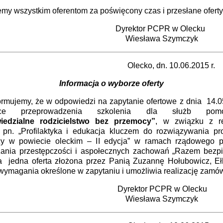
my wszystkim oferentom za poświęcony czas i przesłane oferty
rektor PCPR w Olecku
esława Szymczyk
cko, dn. 10.06.2015 r.
Informacja o wyborze oferty
jemy, że w odpowiedzi na zapytanie ofertowe z dnia 14.05
zące przeprowadzenia szkolenia dla służb pomo
iedzialne rodzicielstwo bez przemocy”
, w związku z re
u pn. „Profilaktyka i edukacja kluczem do rozwiązywania p
y w powiecie oleckim – II edycja” w ramach rządowego 
zania przestępczości i aspołecznych zachowań „Razem bezpie
a jedna oferta złożona przez Panią Zuzannę Hołubowicz, Ełk
wymagania określone w zapytaniu i umożliwia realizację zamów
rektor PCPR w Olecku
esława Szymczyk