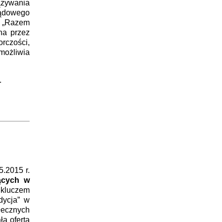
ązywania
ządowego
ń „Razem
na przez
rczości,
możliwia
.
.2015 r.
jących w
a kluczem
dycja” w
łecznych
a oferta