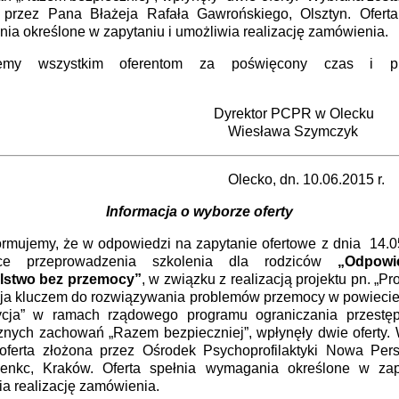
 przez Pana Błażeja Rafała Gawrońskiego, Olsztyn. Oferta
ia określone w zapytaniu i umożliwia realizację zamówienia.
jemy wszystkim oferentom za poświęcony czas i pr
ferty.
rektor PCPR w Olecku
esława Szymczyk
cko, dn. 10.06.2015 r.
Informacja o wyborze oferty
jemy, że w odpowiedzi na zapytanie ofertowe z dnia 14.05
ące przeprowadzenia szkolenia dla rodziców
„Odpowie
elstwo bez przemocy”
, w związku z realizacją projektu pn. „Pro
cja kluczem do rozwiązywania problemów przemocy w powiecie
ycja” w ramach rządowego programu ograniczania przestęp
znych zachowań „Razem bezpieczniej”, wpłynęły dwie oferty.
 oferta złożona przez Ośrodek Psychoprofilaktyki Nowa Per
ienkc, Kraków. Oferta spełnia wymagania określone w zap
a realizację zamówienia.