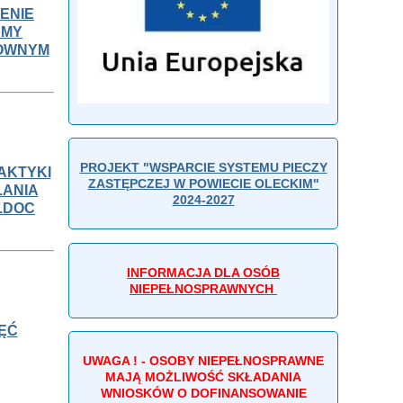
ENIE
RMY
KOWNYM
PROJEKT "WSPARCIE SYSTEMU PIECZY
AKTYKI
ZASTĘPCZEJ W POWIECIE OLECKIM"
ŁANIA
2024-2027
.DOC
INFORMACJA DLA OSÓB
NIEPEŁNOSPRAWNYCH
ĘĆ
UWAGA ! - OSOBY NIEPEŁNOSPRAWNE
MAJĄ MOŻLIWOŚĆ SKŁADANIA
WNIOSKÓW O DOFINANSOWANIE