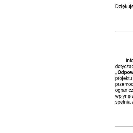
Dziękuje
Dy
Wi
Ole
Informu
dotyc
„Odpow
projekt
przemoc
ogranic
wpłynęł
spełnia 
Dy
Wi