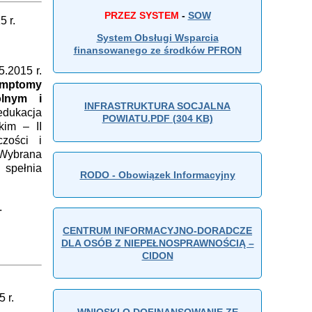
PRZEZ SYSTEM
-
SOW
r.
System Obsługi Wsparcia
finansowanego ze środków PFRON
.2015 r.
mptomy
lnym i
INFRASTRUKTURA SOCJALNA
 edukacja
POWIATU.PDF (304 KB)
kim – II
zości i
 Wybrana
 spełnia
RODO - Obowiązek Informacyjny
.
CENTRUM INFORMACYJNO-DORADCZE
DLA OSÓB Z NIEPEŁNOSPRAWNOŚCIĄ –
CIDON
r.
WNIOSKI O DOFINANSOWANIE ZE