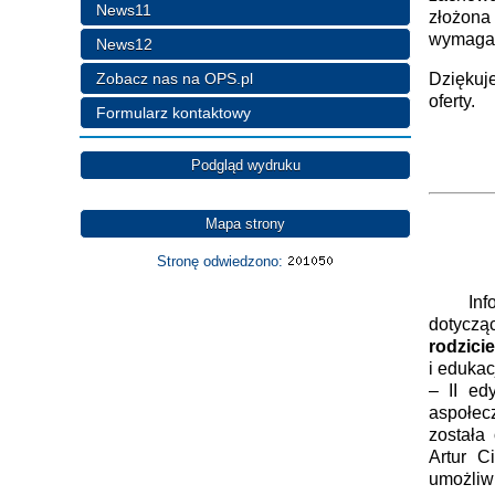
News11
złożona
wymagan
News12
Zobacz nas na OPS.pl
Dzięku
o
Formularz kontaktowy
Dy
Wi
Podgląd wydruku
Ole
Mapa strony
Stronę odwiedzono:
Informu
dotycz
rodzici
i eduka
– II ed
aspołec
została
Artur C
umożliwi