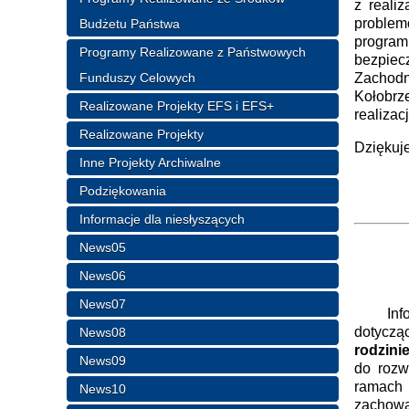
z reali
problem
Budżetu Państwa
program
Programy Realizowane z Państwowych
bezpiec
Funduszy Celowych
Zachodn
Kołobrz
Realizowane Projekty EFS i EFS+
realizac
Realizowane Projekty
Dziękuje
Inne Projekty Archiwalne
Dy
Podziękowania
Wi
Informacje dla niesłyszących
News05
Ole
News06
News07
Informu
dotyczą
News08
rodzini
News09
do rozw
ramach 
News10
zachowa