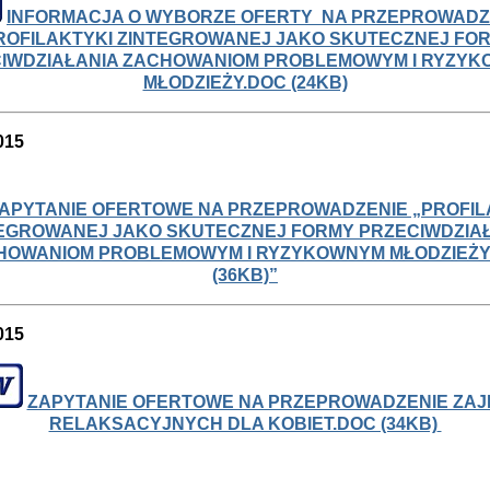
INFORMACJA O WYBORZE OFERTY NA PRZEPROWADZ
ROFILAKTYKI ZINTEGROWANEJ JAKO SKUTECZNEJ FO
IWDZIAŁANIA ZACHOWANIOM PROBLEMOWYM I RYZY
MŁODZIEŻY.DOC (24KB)
015
APYTANIE OFERTOWE NA PRZEPROWADZENIE „PROFIL
EGROWANEJ JAKO SKUTECZNEJ FORMY PRZECIWDZIA
HOWANIOM PROBLEMOWYM I RYZYKOWNYM MŁODZIEŻY
(36KB)”
015
ZAPYTANIE OFERTOWE NA PRZEPROWADZENIE ZAJ
RELAKSACYJNYCH DLA KOBIET.DOC (34KB)