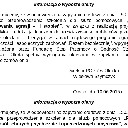
Informacja o wyborze oferty
jemy, że w odpowiedzi na zapytanie ofertowe z dnia 15.05
ące przeprowadzenia szkolenia dla służb pomocowych
wania agresji – II stopień”
, w związku z realizacją proj
aktyka i edukacja kluczem do rozwiązywania problemów pr
e oleckim – II edycja” w ramach rządowego programu ogra
pczości i aspołecznych zachowań „Razem bezpieczniej”, wpłynę
 złożona przez Fundację Stop Przemocy o Godność Czł
a. Oferta spełnia wymagania określone w zapytaniu i u
ję zamówienia.
rektor PCPR w Olecku
esława Szymczyk
cko, dn. 10.06.2015 r.
Informacja o wyborze oferty
jemy, że w odpowiedzi na zapytanie ofertowe z dnia 15.05
ące przeprowadzenia szkolenia dla służb pomocowych
„
osób chorych psychicznie i upośledzonych umysłowo”
, w