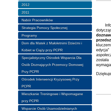
2012
O
2011
Nabór Pracowników
Informu
Strategia Pomocy Społecznej
dotyczą
dozna
Programy
przeds
Dom dla Matek z Małoletnimi Dziećmi i
kluczem
edycja
Kobiet w Ciąży przy PCPR
aspołec
Specjalistyczny Ośrodek Wsparcia Dla
została
Osób Doznających Przemocy Domowej
wymagan
Przy PCPR
Dziękuje
Ośrodek Interwencji Kryzysowej Przy
Dy
PCPR
Wi
Mieszkanie Treningowe i Wspomagane
przy PCPR
O
Wsparcie Osób Usamodzielnianych