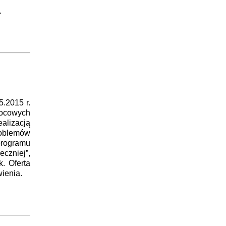
.
.2015 r.
cowych
alizacją
roblemów
programu
czniej”,
. Oferta
ienia.