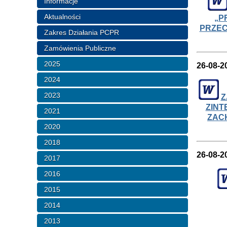
Informacje
Aktualności
„P
PRZEC
Zakres Działania PCPR
Zamówienia Publiczne
2025
26-08-2
2024
2023
Z
ZINT
2021
ZAC
2020
2018
26-08-2
2017
2016
2015
2014
2013