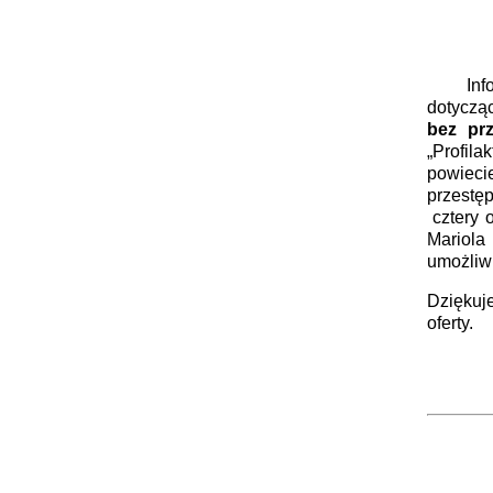
Ole
Informu
dotyczą
bez pr
„Profil
powieci
przestę
cztery 
Mariola
umożliwi
Dzięku
o
Dyr
Wi
Ole