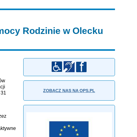
ocy Rodzinie w Olecku
ków
cji
ZOBACZ NAS NA OPS.PL
 31
zez
aktywne