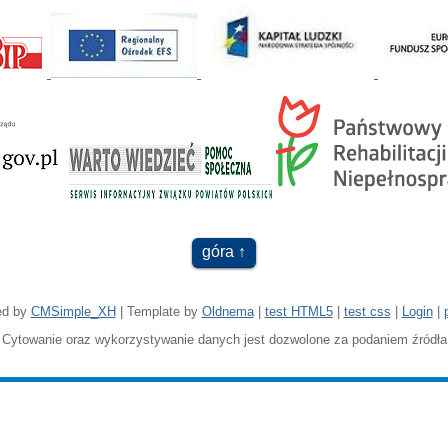
góra
ed by
CMSimple_XH
| Template by
Oldnema
|
test HTML5
|
test css
|
Login
|
Cytowanie oraz wykorzystywanie danych jest dozwolone za podaniem źródła