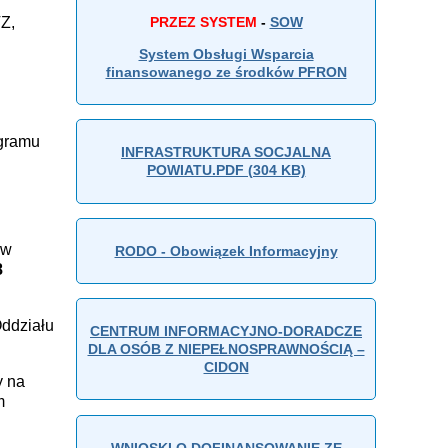
PRZEZ SYSTEM
-
SOW
Z,
System Obsługi Wsparcia
finansowanego ze środków PFRON
ogramu
INFRASTRUKTURA SOCJALNA
POWIATU.PDF (304 KB)
 w
RODO - Obowiązek Informacyjny
8
Oddziału
CENTRUM INFORMACYJNO-DORADCZE
DLA OSÓB Z NIEPEŁNOSPRAWNOŚCIĄ –
CIDON
y na
m
WNIOSKI O DOFINANSOWANIE ZE