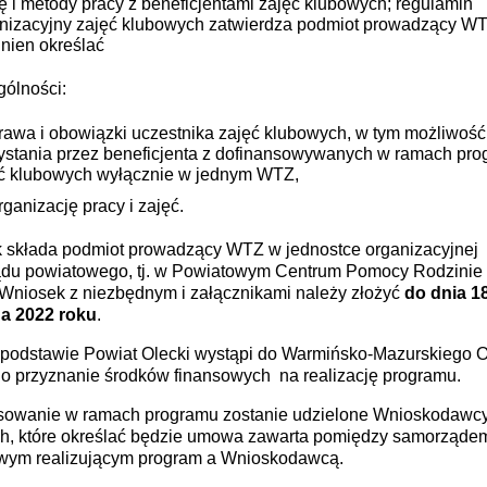
ę i metody pracy z beneficjentami zajęć klubowych; regulamin
nizacyjny zajęć klubowych zatwierdza podmiot prowadzący WT
nien określać
gólności:
rawa i obowiązki uczestnika zajęć klubowych, w tym możliwość
ystania przez beneficjenta z dofinansowywanych w ramach pr
ć klubowych wyłącznie w jednym WTZ,
rganizację pracy i zajęć.
 składa podmiot prowadzący WTZ w jednostce organizacyjnej
du powiatowego, tj. w Powiatowym Centrum Pomocy Rodzinie
 Wniosek z niezbędnym i załącznikami należy złożyć
do dnia 1
da 2022 roku
.
 podstawie Powiat Olecki wystąpi do Warmińsko-Mazurskiego 
 przyznanie środków finansowych na realizację programu.
sowanie w ramach programu zostanie udzielone Wnioskodawc
h, które określać będzie umowa zawarta pomiędzy samorząde
wym realizującym program a Wnioskodawcą.