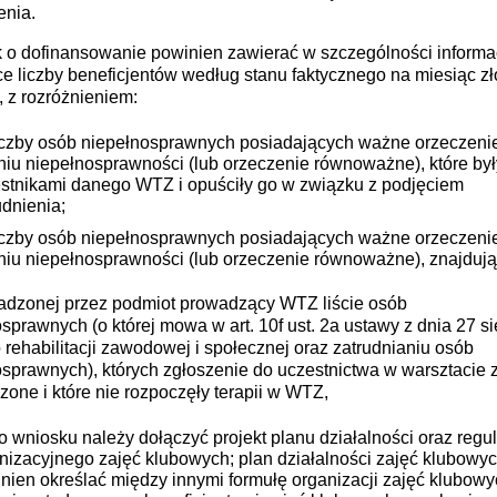
enia.
 o dofinansowanie powinien zawierać w szczególności informa
e liczby beneficjentów według stanu faktycznego na miesiąc z
 z rozróżnieniem:
iczby osób niepełnosprawnych posiadających ważne orzeczeni
niu niepełnosprawności (lub orzeczenie równoważne), które był
stnikami danego WTZ i opuściły go w związku z podjęciem
udnienia;
iczby osób niepełnosprawnych posiadających ważne orzeczeni
niu niepełnosprawności (lub orzeczenie równoważne), znajdują
adzonej przez podmiot prowadzący WTZ liście osób
sprawnych (o której mowa w art. 10f ust. 2a ustawy z dnia 27 si
o rehabilitacji zawodowej i społecznej oraz zatrudnianiu osób
sprawnych), których zgłoszenie do uczestnictwa w warsztacie 
zone i które nie rozpoczęły terapii w WTZ,
o wniosku należy dołączyć projekt planu działalności oraz reg
nizacyjnego zajęć klubowych; plan działalności zajęć klubowy
nien określać między innymi formułę organizacji zajęć klubowy