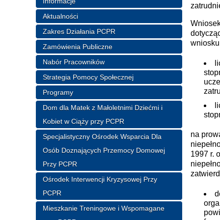
Informacje
zatrudni
Aktualności
Wniosek
Zakres Działania PCPR
dotycząc
wniosku,
Zamówienia Publiczne
Nabór Pracowników
l
stop
Strategia Pomocy Społecznej
ucze
zatr
Programy
l
Dom dla Matek z Małoletnimi Dziećmi i
stop
Kobiet w Ciąży przy PCPR
na prow
Specjalistyczny Ośrodek Wsparcia Dla
niepełno
Osób Doznających Przemocy Domowej
1997 r. 
niepełno
Przy PCPR
zatwierd
Ośrodek Interwencji Kryzysowej Przy
PCPR
d
orga
Mieszkanie Treningowe i Wspomagane
powi