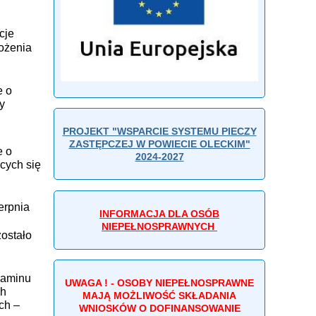
cje
łożenia
e o
y
PROJEKT "WSPARCIE SYSTEMU PIECZY
ZASTĘPCZEJ W POWIECIE OLECKIM"
e o
2024-2027
cych się
erpnia
INFORMACJA DLA OSÓB
NIEPEŁNOSPRAWNYCH
zostało
ulaminu
UWAGA ! - OSOBY NIEPEŁNOSPRAWNE
ch
MAJĄ MOŻLIWOŚĆ SKŁADANIA
ch –
WNIOSKÓW O DOFINANSOWANIE