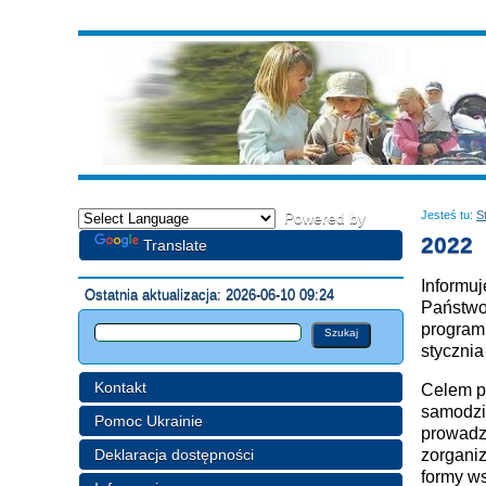
Jesteś tu:
S
Powered by
2022
Translate
Informu
Ostatnia aktualizacja: 2026-06-10 09:24
Państwo
program
stycznia
Kontakt
Celem p
samodzi
Pomoc Ukrainie
prowadze
Deklaracja dostępności
zorgani
formy w