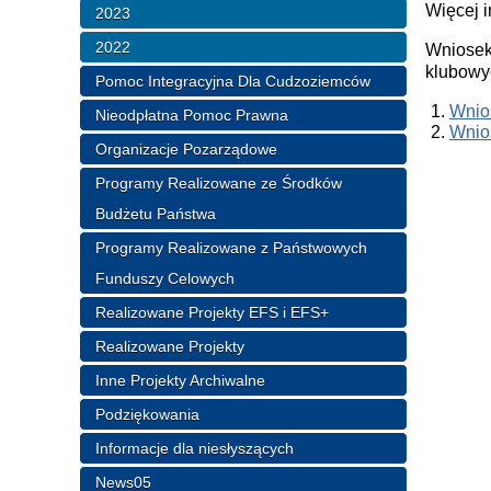
Więcej i
2023
2022
Wniosek
klubowy
Pomoc Integracyjna Dla Cudzoziemców
Wnio
Nieodpłatna Pomoc Prawna
Wnio
Organizacje Pozarządowe
Programy Realizowane ze Środków
Budżetu Państwa
Programy Realizowane z Państwowych
Funduszy Celowych
Realizowane Projekty EFS i EFS+
Realizowane Projekty
Inne Projekty Archiwalne
Podziękowania
Informacje dla niesłyszących
News05