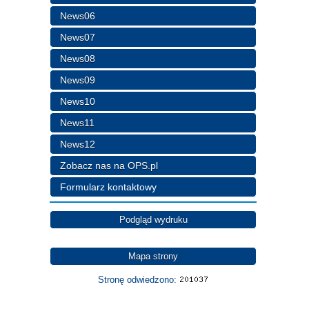
News06
News07
News08
News09
News10
News11
News12
Zobacz nas na OPS.pl
Formularz kontaktowy
Podgląd wydruku
Mapa strony
Stronę odwiedzono: