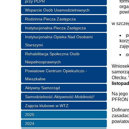
form
przy PCPR
orga
Wsparcie Osób Usamodzielnianych
powi
Rodzinna Piecza Zastępcza
w szcze
Instytucjonalna Piecza Zastępcza
p
Instytucjonalna Opieka Nad Osobami
korz
Starszymi
zaję
Rehabilitacja Społeczna Osób
o
Niepełnosprawnych
Wniosek
Powiatowe Centrum Opiekuńczo -
samorzą
Olecku.
Mieszkalne
listopa
Aktywny Samorząd
Na jego
Samodzielność-Aktywność-Mobilność!
PFRON o
Zajęcia klubowe w WTZ
Dofinan
2025
zasadac
powiato
2024