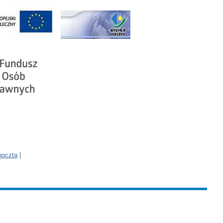
poczta
|