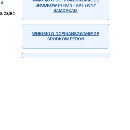
pl
ŚRODKÓW PFRON - AKTYWNY
SAMORZĄD
a zajęć
WNIOSKI O DOFINANSOWANIE ZE
ŚRODKÓW PFRON