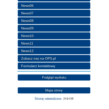
News06
News07
News08
News09
News10
News11
News12
Zobacz nas na OPS.pl
Formularz kontaktowy
Podgląd wydruku
Mapa strony
Stronę odwiedzono: