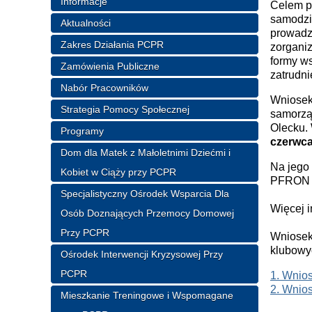
Informacje
Celem p
samodzi
Aktualności
prowadze
Zakres Działania PCPR
zorgani
formy w
Zamówienia Publiczne
zatrudni
Nabór Pracowników
Wniosek
Strategia Pomocy Społecznej
samorzą
Olecku.
Programy
czerwca
Dom dla Matek z Małoletnimi Dziećmi i
Na jego
Kobiet w Ciąży przy PCPR
PFRON o
Specjalistyczny Ośrodek Wsparcia Dla
Więcej i
Osób Doznających Przemocy Domowej
Przy PCPR
Wniosek
klubowy
Ośrodek Interwencji Kryzysowej Przy
PCPR
1. Wnio
2. Wnio
Mieszkanie Treningowe i Wspomagane