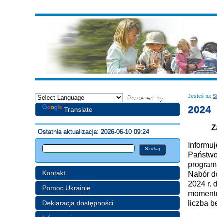
Jesteś tu:
S
Powered by
2024
Translate
Z
Ostatnia aktualizacja: 2026-06-10 09:24
Informu
Państwo
programu
Kontakt
Nabór do
2024 r. 
Pomoc Ukrainie
momentu
Deklaracja dostępności
liczba b