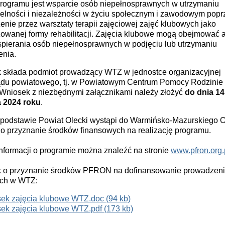
rogramu jest wsparcie osób niepełnosprawnych w utrzymaniu
elności i niezależności w życiu społecznym i zawodowym popr
nie przez warsztaty terapii zajęciowej zajęć klubowych jako
zowanej formy rehabilitacji. Zajęcia klubowe mogą obejmować 
spierania osób niepełnosprawnych w podjęciu lub utrzymaniu
enia.
 składa podmiot prowadzący WTZ w jednostce organizacyjnej
du powiatowego, tj. w Powiatowym Centrum Pomocy Rodzinie
 Wniosek z niezbędnymi załącznikami należy złożyć
do dnia 14
 2024 roku
.
 podstawie Powiat Olecki wystąpi do Warmińsko-Mazurskiego 
 przyznanie środków finansowych na realizację programu.
nformacji o programie można znaleźć na stronie
www.pfron.org.
 o przyznanie środków PFRON na dofinansowanie prowadzeni
ch w WTZ:
sek zajęcia klubowe WTZ.doc (94 kb)
sek zajęcia klubowe WTZ.pdf (173 kb)