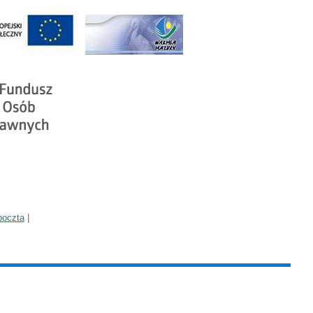
poczta
|