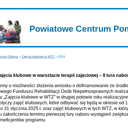
Powiatowe Centrum Pom
trona Główna
>
Zajęcia klubowe w WTZ
> 2024
ajęcia klubowe w warsztacie terapii zajęciowej – II tura nabo
jemy o możliwości złożenia wniosku o dofinansowanie ze środ
wego Funduszu Rehabilitacji Osób Niepełnosprawnych realiza
 „Zajęcia klubowe w WTZ” w drugiej połowie roku realizacyjne
tyczy zajęć klubowych, które odbywać się będą w okresie od 1
do 31 stycznia 2025 r. oraz zajęć klubowych w tych WTZ, w któr
 zakończenia terminu pierwszej tury naboru wystąpień zwiększ
eneficjentów programu.