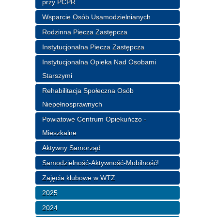
przy PCPR
Wsparcie Osób Usamodzielnianych
Rodzinna Piecza Zastępcza
Instytucjonalna Piecza Zastępcza
Instytucjonalna Opieka Nad Osobami
Starszymi
Rehabilitacja Społeczna Osób
Niepełnosprawnych
Powiatowe Centrum Opiekuńczo -
Mieszkalne
Aktywny Samorząd
Samodzielność-Aktywność-Mobilność!
Zajęcia klubowe w WTZ
2025
2024