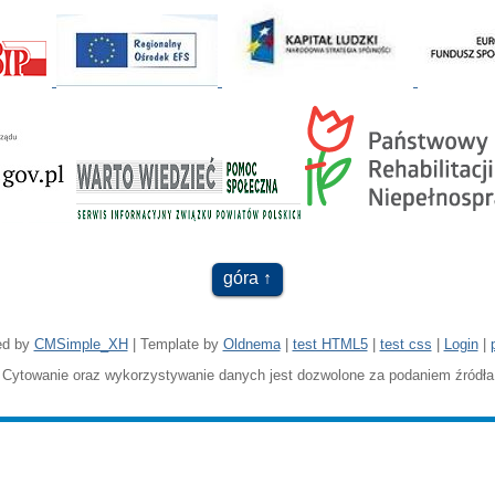
góra
ed by
CMSimple_XH
| Template by
Oldnema
|
test HTML5
|
test css
|
Login
|
Cytowanie oraz wykorzystywanie danych jest dozwolone za podaniem źródła