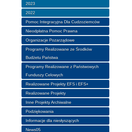
2023
2022
Pomoc Integracyjna Dla Cudzoziemców
Nieodpłatna Pomoc Prawna
Organizacje Pozarządowe
Programy Realizowane ze Środków
Budżetu Państwa
Programy Realizowane z Państwowych
Funduszy Celowych
Realizowane Projekty EFS i EFS+
Realizowane Projekty
Inne Projekty Archiwalne
Podziękowania
Informacje dla niesłyszących
News05