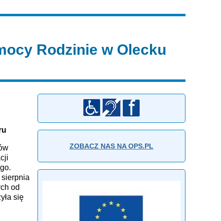
ocy Rodzinie w Olecku
ru
ZOBACZ NAS NA OPS.PL
ków
cji
go.
 sierpnia
ych od
yła się