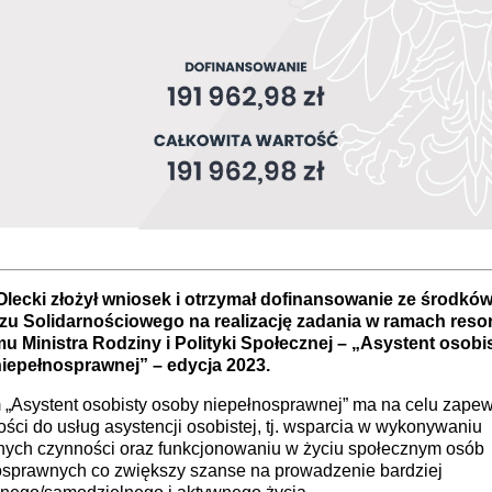
Olecki złożył wniosek i otrzymał dofinansowanie ze środkó
u Solidarnościowego na realizację zadania w ramach res
u Ministra Rodziny i Polityki Społecznej – „Asystent osobi
iepełnosprawnej” – edycja 2023.
 „Asystent osobisty osoby niepełnosprawnej” ma na celu zape
ści do usług asystencji osobistej, tj. wsparcia w wykonywaniu
nych czynności oraz funkcjonowaniu w życiu społecznym osób
osprawnych co zwiększy szanse na prowadzenie bardziej