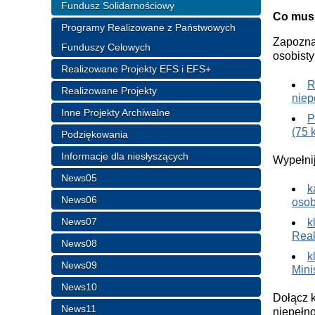
Fundusz Solidarnościowy
Co musi
Programy Realizowane z Państwowych
Zapozna
Funduszy Celowych
osobisty
Realizowane Projekty EFS i EFS+
R
Realizowane Projekty
niep
Inne Projekty Archiwalne
P
(75 
Podziękowania
Informacje dla niesłyszących
Wypełni
News05
k
News06
osob
News07
k
Real
News08
k
News09
Mini
News10
Dołącz 
News11
niepełno