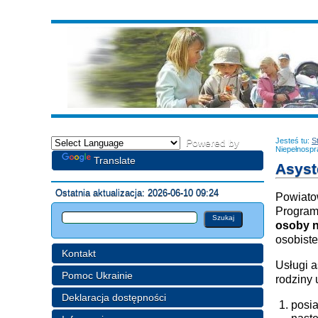
Jesteś tu:
S
Powered by
Niepełnospr
Translate
Asyst
Ostatnia aktualizacja: 2026-06-10 09:24
Powiato
Programu
osoby n
osobist
Kontakt
Usługi a
Pomoc Ukrainie
rodziny 
Deklaracja dostępności
posia