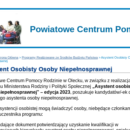
Powiatowe Centrum Pom
trona Główna
>
Programy Realizowane ze Środków Budżetu Państwa
> Asystent Osobisty 
awnej
ent Osobisty Osoby Niepełnosprawnej
we Centrum Pomocy Rodzinie w Olecku, w związku z realizacj
 Ministerstwa Rodziny i Polityki Społecznej
„Asystent osobis
iepełnosprawnej” – edycja 2023
, poszukuje kandydatów/-ek d
ego asystenta osoby niepełnosprawnej.
systencji osobistej mogą świadczyć osoby, niebędące członka
uczestnika programu:
dające dokument potwierdzający uzyskanie kwalifikacji w