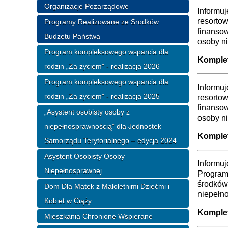
Organizacje Pozarządowe
Informu
resortow
Programy Realizowane ze Środków
finanso
Budżetu Państwa
osoby n
Program kompleksowego wsparcia dla
Komplet
rodzin „Za życiem" - realizacja 2026
Program kompleksowego wsparcia dla
Informu
rodzin „Za życiem" - realizacja 2025
resortow
finanso
„Asystent osobisty osoby z
osoby n
niepełnosprawnością” dla Jednostek
Komplet
Samorządu Terytorialnego – edycja 2024
Asystent Osobisty Osoby
Informuj
Niepełnosprawnej
Programu
środków
Dom Dla Matek z Małoletnimi Dziećmi i
niepełn
Kobiet w Ciąży
Komplet
Mieszkania Chronione Wspierane