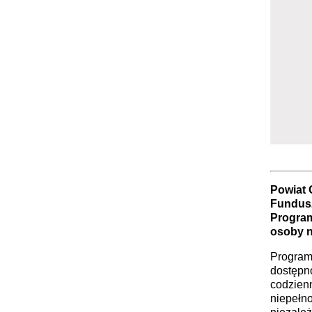
Powiat 
Fundusz
Program
osoby n
Program
dostępno
codzien
niepełn