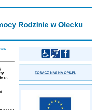
ocy Rodzinie w Olecku
Osoby
ą
ZOBACZ NAS NA OPS.PL
ty
o roli
mi