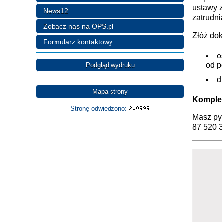
ustawy z
News12
zatrudn
Zobacz nas na OPS.pl
Złóż do
Formularz kontaktowy
o
od p
Podgląd wydruku
d
Mapa strony
Komplet
Stronę odwiedzono:
Masz py
87 520 