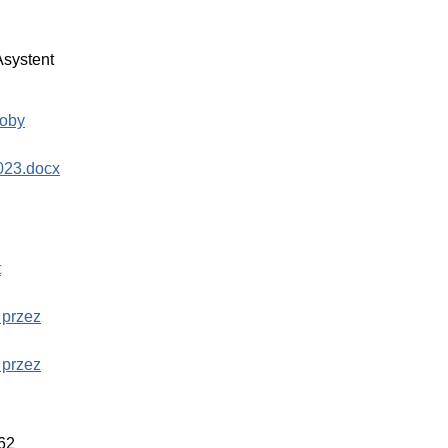
Asystent
soby
023.docx
t
 przez
 przez
. 62