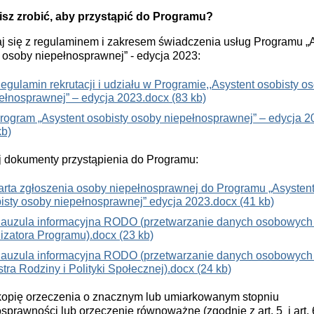
sz zrobić, aby przystąpić do Programu?
j się z regulaminem i zakresem świadczenia usług Programu „
 osoby niepełnosprawnej” - edycja 2023:
egulamin rekrutacji i udziału w Programie,,Asystent osobisty o
ełnosprawnej” – edycja 2023.docx (83 kb)
rogram „Asystent osobisty osoby niepełnosprawnej” – edycja 2
kb)
j dokumenty przystąpienia do Programu:
arta zgłoszenia osoby niepełnosprawnej do Programu „Asysten
isty osoby niepełnosprawnej” edycja 2023.docx (41 kb)
lauzula informacyjna RODO (przetwarzanie danych osobowych
izatora Programu).docx (23 kb)
lauzula informacyjna RODO (przetwarzanie danych osobowych
stra Rodziny i Polityki Społecznej).docx (24 kb)
kopię orzeczenia o znacznym lub umiarkowanym stopniu
sprawności lub orzeczenie równoważne (zgodnie z art. 5 i art