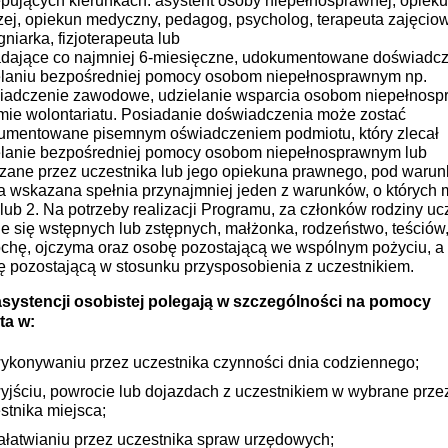
pujących kierunkach: asystent osoby niepełnosprawnej, opiek
zej, opiekun medyczny, pedagog, psycholog, terapeuta zajęciow
gniarka, fizjoterapeuta lub
adające co najmniej 6-miesięczne, udokumentowane doświadc
elaniu bezpośredniej pomocy osobom niepełnosprawnym np.
iadczenie zawodowe, udzielanie wsparcia osobom niepełnos
mie wolontariatu. Posiadanie doświadczenia może zostać
umentowane pisemnym oświadczeniem podmiotu, który zlecał
elanie bezpośredniej pomocy osobom niepełnosprawnym lub
zane przez uczestnika lub jego opiekuna prawnego, pod warun
a wskazana spełnia przynajmniej jeden z warunków, o których
 lub 2. Na potrzeby realizacji Programu, za członków rodziny uc
e się wstępnych lub zstępnych, małżonka, rodzeństwo, teściów
chę, ojczyma oraz osobę pozostającą we wspólnym pożyciu, a 
 pozostającą w stosunku przysposobienia z uczestnikiem.
asystencji osobistej polegają w szczególności na pomocy
ta w:
ykonywaniu przez uczestnika czynności dnia codziennego;
yjściu, powrocie lub dojazdach z uczestnikiem w wybrane prze
stnika miejsca;
ałatwianiu przez uczestnika spraw urzędowych;