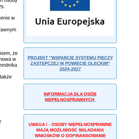
un osoby
y,
zenie w
prawnym
kiem, że
PROJEKT "WSPARCIE SYSTEMU PIECZY
 mowa w
ZASTĘPCZEJ W POWIECIE OLECKIM"
zestnika
2024-2027
,
także
INFORMACJA DLA OSÓB
NIEPEŁNOSPRAWNYCH
z
UWAGA ! - OSOBY NIEPEŁNOSPRAWNE
MAJĄ MOŻLIWOŚĆ SKŁADANIA
WNIOSKÓW O DOFINANSOWANIE