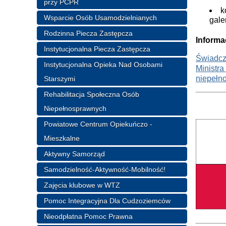
przy PCPR
k
Wsparcie Osób Usamodzielnianych
gale
Rodzinna Piecza Zastępcza
Informa
Instytucjonalna Piecza Zastępcza
Świadcz
Instytucjonalna Opieka Nad Osobami
Ministra
niepełno
Starszymi
Rehabilitacja Społeczna Osób
Niepełnosprawnych
Powiatowe Centrum Opiekuńczo -
Mieszkalne
Aktywny Samorząd
Samodzielność-Aktywność-Mobilność!
Zajęcia klubowe w WTZ
Pomoc Integracyjna Dla Cudzoziemców
Nieodpłatna Pomoc Prawna