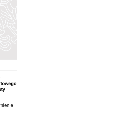
w
ortowego
sty
wnienie