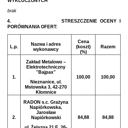
WYKLUCZONYCH
brak
4.
STRESZCZENIE OCENY I
PORÓWNANIA OFERT:
Cena
Nazwa i adres
L.p.
(koszt)
Razem
wykonawcy
(%)
Zakład Metalowo –
Elektrotechniczny
”Bajpax”
1.
100,00
100,00
Nieznanice, ul.
Mstowska 3, 42-270
Kłomnice
RADON s.c. Grażyna
Napiórkowska,
Jarosław
2.
84,88
84,88
Napiórkowski
ul. Żelazna 21 E, 26-