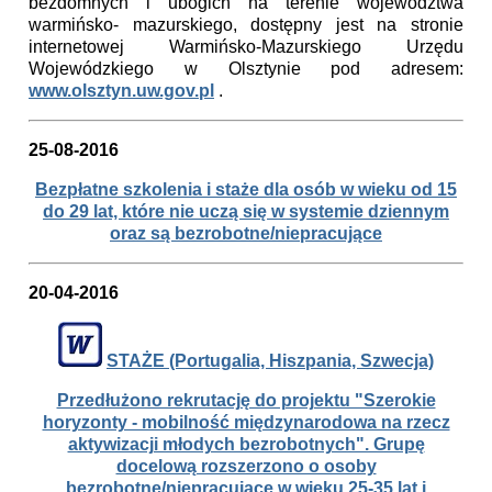
bezdomnych i ubogich na terenie województwa
warmińsko- mazurskiego, dostępny jest na stronie
internetowej Warmińsko-Mazurskiego Urzędu
Wojewódzkiego w Olsztynie pod adresem:
www.olsztyn.uw.gov.pl
.
25-08-2016
Bezpłatne szkolenia i staże dla osób w wieku od 15
do 29 lat, które nie uczą się w systemie dziennym
oraz są bezrobotne/niepracujące
20-04-2016
STAŻE (Portugalia, Hiszpania, Szwecja)
Przedłużono rekrutację do projektu "Szerokie
horyzonty - mobilność międzynarodowa na rzecz
aktywizacji młodych bezrobotnych". Grupę
docelową rozszerzono o osoby
bezrobotne/niepracujące w wieku 25-35 lat i