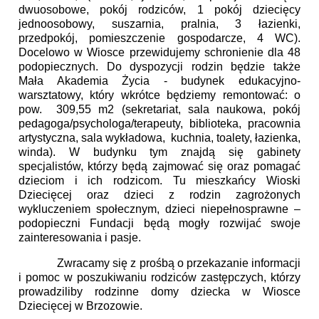
dwuosobowe, pokój rodziców, 1 pokój dziecięcy
jednoosobowy, suszarnia, pralnia, 3 łazienki,
przedpokój, pomieszczenie gospodarcze, 4 WC).
Docelowo w Wiosce przewidujemy schronienie dla 48
podopiecznych. Do dyspozycji rodzin będzie także
Mała Akademia Życia - budynek edukacyjno-
warsztatowy, który wkrótce będziemy remontować: o
pow. 309,55 m2 (sekretariat, sala naukowa, pokój
pedagoga/psychologa/terapeuty, biblioteka, pracownia
artystyczna, sala wykładowa, kuchnia, toalety, łazienka,
winda). W budynku tym znajdą się gabinety
specjalistów, którzy będą zajmować się oraz pomagać
dzieciom i ich rodzicom. Tu mieszkańcy Wioski
Dziecięcej oraz dzieci z rodzin zagrożonych
wykluczeniem społecznym, dzieci niepełnosprawne –
podopieczni Fundacji będą mogły rozwijać swoje
zainteresowania i pasje.
Zwracamy się z prośbą o przekazanie informacji
i pomoc w poszukiwaniu rodziców zastępczych, którzy
prowadziliby rodzinne domy dziecka w Wiosce
Dziecięcej w Brzozowie.