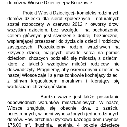
domów w Wiosce Dziecięcej w Brzozowie.
Projekt Wioski Dziecięcej- kompleks rodzinnych
domów dziecka dla sierot społecznych i naturalnych
został rozpoczęty w czerwcu 2012 r. otworzy drzwi
wszytkim dzieciom, bez względu na pochodzenie.
Celem głównym jest stworzenie dobrej, bezpiecznej,
wspierającej przestrzeni do życia dla dzieci i rodziców
zastępczych. Poszukujemy rodzin, wrażliwych na
krzywdę dzieci, mających otwarte serca na pomoc
dzieciom, chcących podzielić się miłością z dziećmi,
które z jakichś względów miłości rodziców nie
doświadczyły. Pragniemy, aby osieroconymi dziećmi w
naszej Wiosce zajęli się małżonkowie kochający dzieci,
z silnym kręgosłupem moralnym i kierujący się
wartościami chrześcijańskimi.
Bardzo ważne jest także posiadanie
odpowiednich warunków mieszkaniowych. W naszej
Wiosce znajdują się obecnie dwa, z sześciu,
przestronnych, w pełni wyposażonych jednorodzinnych
domów. Powierzchnia użytkowa każdego domu wynosi
176,00 m², (kuchnia, jadalnia, 4 pokoje dziecięce