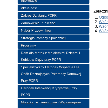
Informacje
Aktualności
Załączni
Zakres Działania PCPR
Ogło
Wzór 
Zamówienia Publiczne
Wzór
Nabór Pracowników
Wzór
Strategia Pomocy Społecznej
Programy
Dom dla Matek z Małoletnimi Dziećmi i
Kobiet w Ciąży przy PCPR
Specjalistyczny Ośrodek Wsparcia Dla
Osób Doznających Przemocy Domowej
Przy PCPR
Ośrodek Interwencji Kryzysowej Przy
PCPR
Mieszkanie Treningowe i Wspomagane