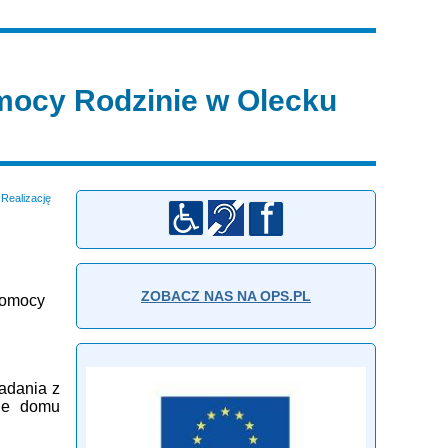
ocy Rodzinie w Olecku
Realizację
ZOBACZ NAS NA OPS.PL
 pomocy
zadania z
nie domu