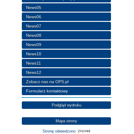
News05
News06
News07
News08
News09
News10
News11
News12
Zobacz nas na OPS.pl
Formularz kontaktowy
Podgląd wydruku
Mapa strony
Stronę odwiedzono: