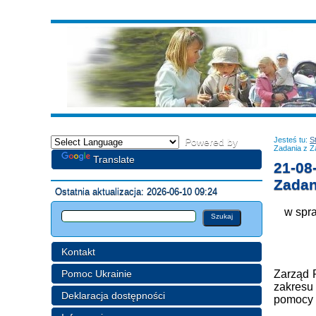
Jesteś tu:
S
Powered by
Zadania z 
Translate
21-08
Zadan
Ostatnia aktualizacja: 2026-06-10 09:24
w spra
Kontakt
Pomoc Ukrainie
Zarząd P
zakresu
Deklaracja dostępności
pomocy 